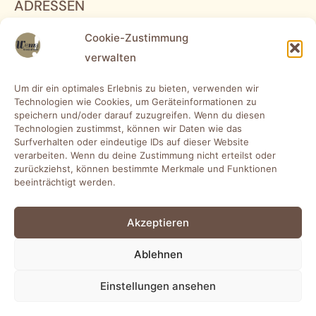
ADRESSEN
WEMA RaumKonzepte GmbH
Cookie-Zustimmung
Groninger Str. 78, 26789 Leer (Ostfriesland)
verwalten
WEMA RaumKonzepte GmbH Oldenburg
Um dir ein optimales Erlebnis zu bieten, verwenden wir
Im Kleigrund 10, 26135 Oldenburg
Technologien wie Cookies, um Geräteinformationen zu
speichern und/oder darauf zuzugreifen. Wenn du diesen
WEMA RaumKonzepte GmbH Lüneburg
Technologien zustimmst, können wir Daten wie das
Käthe-Krüger-Straße 13, 21337 Lüneburg
Surfverhalten oder eindeutige IDs auf dieser Website
verarbeiten. Wenn du deine Zustimmung nicht erteilst oder
FUTURE OFFICE LAB
zurückziehst, können bestimmte Merkmale und Funktionen
beeinträchtigt werden.
Am Weser-Terminal 10, 28217 Bremen
Datenschutz
Akzeptieren
Impressum
Ablehnen
Einstellungen ansehen
2026 © WEMA RAUMKONZEPTE GMBH