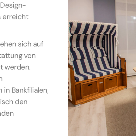
 Design-
 erreicht
ehen sich auf
tattung von
zt werden.
n
n Bankfilialen,
tisch den
nden