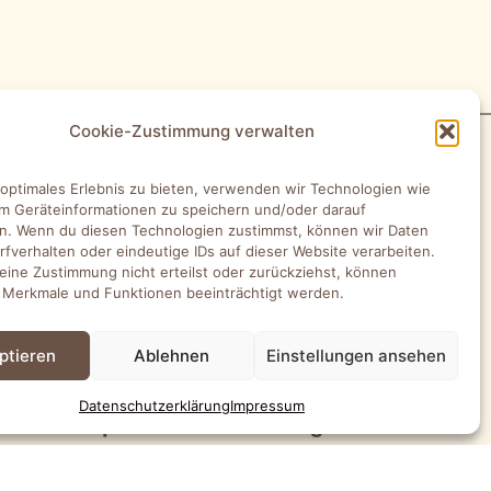
Cookie-Zustimmung verwalten
SEN
 optimales Erlebnis zu bieten, verwenden wir Technologien wie
m Geräteinformationen zu speichern und/oder darauf
umKonzepte GmbH
n. Wenn du diesen Technologien zustimmst, können wir Daten
rfverhalten oder eindeutige IDs auf dieser Website verarbeiten.
Str. 78, 26789 Leer (Ostfriesland)
ine Zustimmung nicht erteilst oder zurückziehst, können
 Merkmale und Funktionen beeinträchtigt werden.
umKonzepte GmbH Oldenburg
ptieren
Ablehnen
Einstellungen ansehen
und 10, 26135 Oldenburg
Datenschutz­erklärung
Impressum
umKonzepte GmbH Lüneburg
ger-Straße 13, 21337 Lüneburg