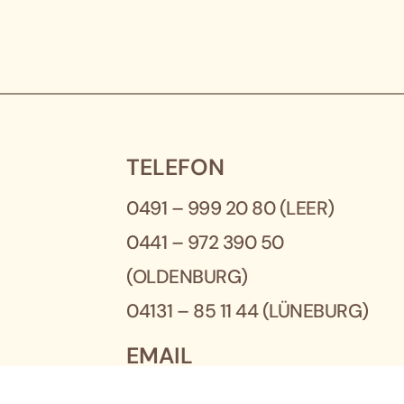
TELEFON
0491 – 999 20 80
(LEER)
0441 – 972 390 50
(OLDENBURG)
04131 – 85 11 44
(LÜNEBURG)
EMAIL
info@friends-of-work.de