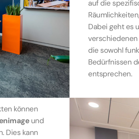
auf die spezifi
Räumlichkeiten,
Dabei geht es 
verschiedenen 
die sowohl funk
Bedürfnissen d
entsprechen.
ekten können
enimage
und
. Dies kann