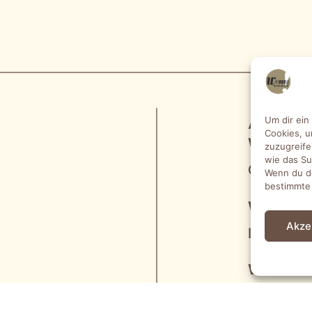
ADRES
Um dir ein
Cookies, u
WEMA Ra
zuzugreife
wie das Su
Groninger 
Wenn du de
bestimmte
WEMA Ra
Akze
Im Kleigr
WEMA Ra
Käthe-Krü