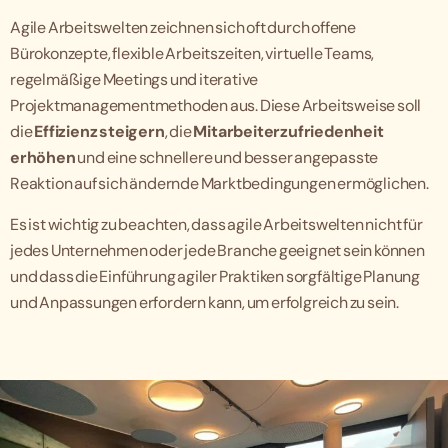
Agile Arbeitswelten zeichnen sich oft durch offene
Bürokonzepte, flexible Arbeitszeiten, virtuelle Teams,
regelmäßige Meetings und iterative
Projektmanagementmethoden aus. Diese Arbeitsweise soll
die
Effizienz steigern
, die
Mitarbeiterzufriedenheit
erhöhen
und eine schnellere und besser angepasste
Reaktion auf sich ändernde Marktbedingungen ermöglichen.
Es ist wichtig zu beachten, dass agile Arbeitswelten nicht für
jedes Unternehmen oder jede Branche geeignet sein können
und dass die Einführung agiler Praktiken sorgfältige Planung
und Anpassungen erfordern kann, um erfolgreich zu sein.