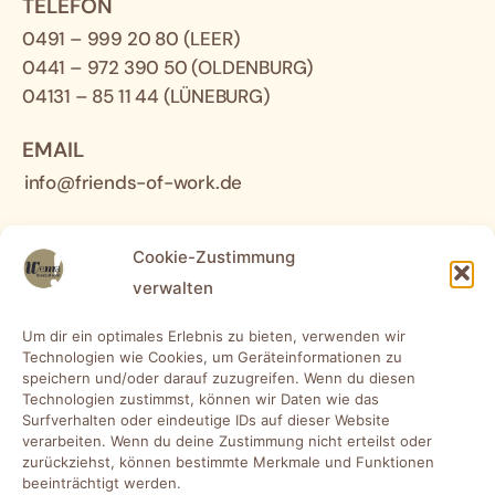
TELEFON
0491 – 999 20 80
(LEER)
0441 – 972 390 50
(OLDENBURG)
04131 – 85 11 44
(LÜNEBURG)
EMAIL
info@friends-of-work.de
SOCIAL
Cookie-Zustimmung
verwalten
Um dir ein optimales Erlebnis zu bieten, verwenden wir
ADRESSEN
Technologien wie Cookies, um Geräteinformationen zu
speichern und/oder darauf zuzugreifen. Wenn du diesen
WEMA RaumKonzepte GmbH
Technologien zustimmst, können wir Daten wie das
Groninger Str. 78, 26789 Leer (Ostfriesland)
Surfverhalten oder eindeutige IDs auf dieser Website
verarbeiten. Wenn du deine Zustimmung nicht erteilst oder
WEMA RaumKonzepte GmbH Oldenburg
zurückziehst, können bestimmte Merkmale und Funktionen
beeinträchtigt werden.
Im Kleigrund 10, 26135 Oldenburg