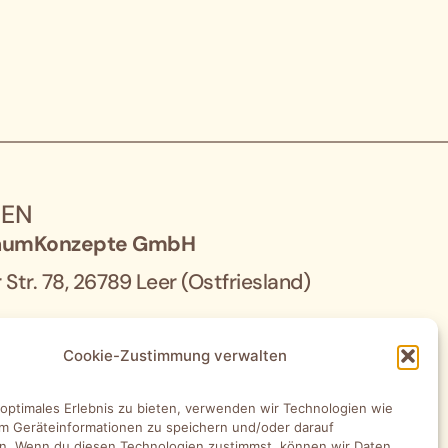
SEN
umKonzepte GmbH
Str. 78, 26789 Leer (Ostfriesland)
umKonzepte GmbH Oldenburg
Cookie-Zustimmung verwalten
und 10, 26135 Oldenburg
 optimales Erlebnis zu bieten, verwenden wir Technologien wie
umKonzepte GmbH Lüneburg
m Geräteinformationen zu speichern und/oder darauf
n. Wenn du diesen Technologien zustimmst, können wir Daten