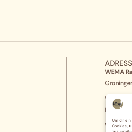
ADRES
WEMA Ra
Groninger 
WEMA Ra
Im Kleigr
Um dir ein
WEMA Ra
Cookies, u
zuzugreife