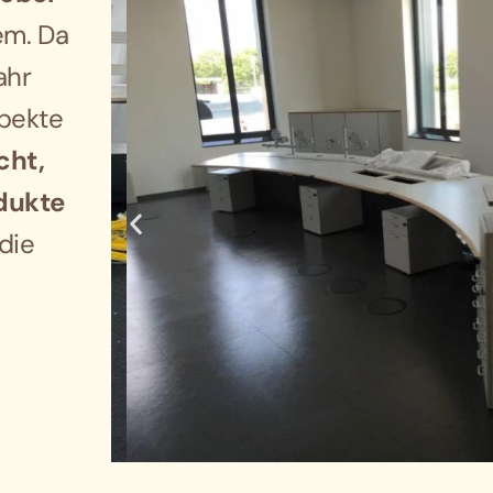
em. Da
ahr
pekte
cht,
dukte
die