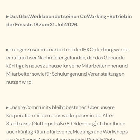
▸
Das GlasWerk beendet seinen CoWorking-Betrieb in
der Emsstr. 18 zum 31. Juli 2026.
▸
In enger Zusammenarbeit mit der IHK Oldenburg wurde
ein attraktiver Nachmieter gefunden, der das Gebäude
künftig als neues Zuhause für seine Mitarbeiterinnen und
Mitarbeiter sowie für Schulungen und Veranstaltungen
nutzen wird.
▸
Unsere Community bleibt bestehen: Über unsere
Kooperation mit den ecos work spaces in der Alten
Stadtkasse (Gottorpstraße 8, Oldenburg) stehen Ihnen
auch künftig Räume für Events, Meetings und Workshops
zur Verfügung. Ansprechpartnerin ist Daniela Sjuts –