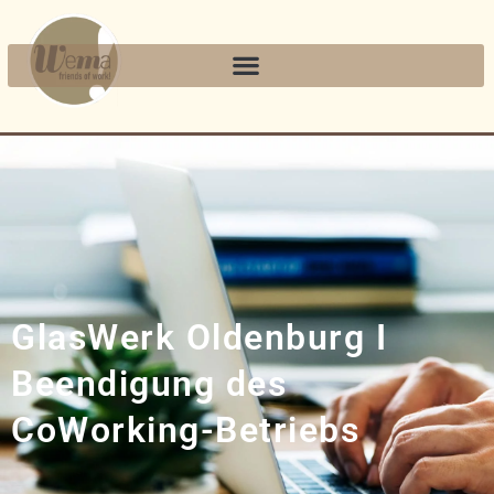
GlasWerk Oldenburg I
Beendigung des
CoWorking-Betriebs