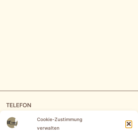
TELEFON
0491 – 999 20 80
(LEER)
Cookie-Zustimmung
0441 – 972 390 50
(OLDENBURG)
verwalten
04131 – 85 11 44
(LÜNEBURG)