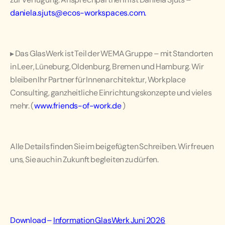
daniela.sjuts@ecos-workspaces.com
.
▸
Das GlasWerk ist Teil der WEMA Gruppe – mit Standorten
in Leer, Lüneburg, Oldenburg, Bremen und Hamburg. Wir
bleiben Ihr Partner für Innenarchitektur, Workplace
Consulting, ganzheitliche Einrichtungskonzepte und vieles
mehr. (
www.friends-of-work.de
)
Alle Details finden Sie im beigefügten Schreiben. Wir freuen
uns, Sie auch in Zukunft begleiten zu dürfen.
Download –
Information GlasWerk Juni 2026