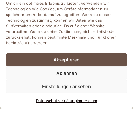
Um dir ein optimales Erlebnis zu bieten, verwenden wir
EMAIL
Technologien wie Cookies, um Geräteinformationen zu
speichern und/oder darauf zuzugreifen. Wenn du diesen
info@friends-of-work.de
Technologien zustimmst, können wir Daten wie das
Surfverhalten oder eindeutige IDs auf dieser Website
SOCIAL
verarbeiten. Wenn du deine Zustimmung nicht erteilst oder
zurückziehst, können bestimmte Merkmale und Funktionen
beeinträchtigt werden.
ADRESSEN
Akzeptieren
WEMA RaumKonzepte GmbH
Ablehnen
Groninger Str. 78, 26789 Leer (Ostfriesland)
Einstellungen ansehen
WEMA RaumKonzepte GmbH Oldenburg
Im Kleigrund 10, 26135 Oldenburg
Datenschutz­erklärung
Impressum
WEMA RaumKonzepte GmbH Lüneburg
Käthe-Krüger-Straße 13, 21337 Lüneburg
FUTURE OFFICE LAB