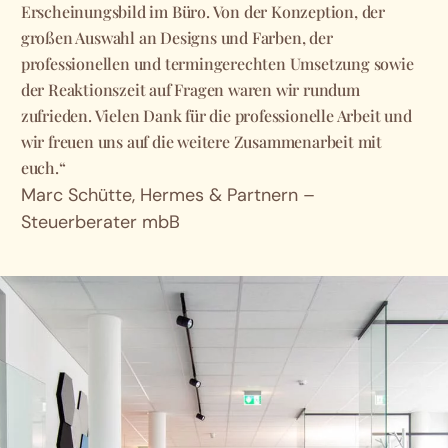
Erscheinungsbild im Büro. Von der Konzeption, der
R
großen Auswahl an Designs und Farben, der
u
professionellen und termingerechten Umsetzung sowie
a
der Reaktionszeit auf Fragen waren wir rundum
h
zufrieden. Vielen Dank für die professionelle Arbeit und
U
wir freuen uns auf die weitere Zusammenarbeit mit
E
euch.“
M
Marc Schütte, Hermes & Partnern –
M
Steuerberater mbB
F