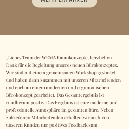
MEHR ERFAHREN
„Liebes Team der WEMA Raumkonzepte, herzlichen
„
Dank für die Begleitung unseres neuen Bürokonzeptes.
S
Wir sind mit einem gemeinsamen Workshop gestartet
T
t.
und haben dann zusammen mit unseren Mitarbeitenden
A
r
und euch an einem modernen und ergonomischen
g
Bürokonzept gearbeitet. Das Gesamtergebnis ist
u
rundherum positiv. Das Ergebnis ist eine moderne und
g
professionelle Atmosphäre im gesamten Büro. Neben
s
zufriedenen Mitarbeitenden erhalten wir auch von
H
unseren Kunden nur positives Feedback zum
W