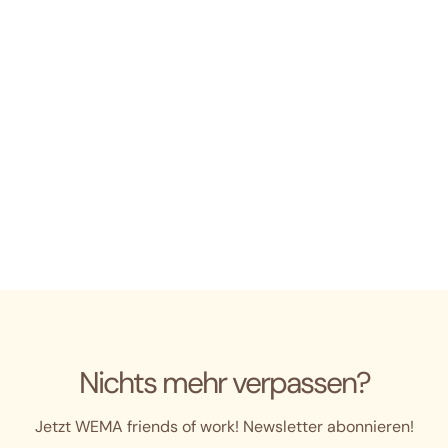
04131 – 85 11 44
(LÜNEBURG)
E-MAIL
info@friends-of-work.de
SOCIAL
Nichts mehr verpassen?
Jetzt WEMA friends of work! Newsletter abonnieren!