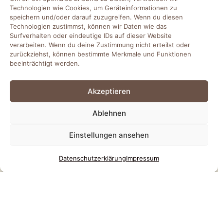
Technologien wie Cookies, um Geräteinformationen zu
speichern und/oder darauf zuzugreifen. Wenn du diesen
Technologien zustimmst, können wir Daten wie das
Surfverhalten oder eindeutige IDs auf dieser Website
verarbeiten. Wenn du deine Zustimmung nicht erteilst oder
zurückziehst, können bestimmte Merkmale und Funktionen
beeinträchtigt werden.
TELEFON
0491 – 999 20 80
(LEER)
Akzeptieren
0441 – 972 390 50
(OLDENBURG)
04131 – 85 11 44
(LÜNEBURG)
Ablehnen
EMAIL
Einstellungen ansehen
info@friends-of-work.de
Datenschutz­erklärung
Impressum
SOCIAL